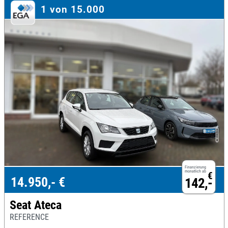
1 von 15.000
Finanzierung
monatlich ab
€
14.950,- €
142,-
Seat Ateca
REFERENCE