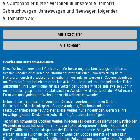
Als Autohändler bieten wir Ihnen in unserem Automarkt
Gebrauchtwagen, Jahreswagen und Neuwagen folgender
Automarken an:
AC
ALPINA
Abarth
Aixam
Alfa Romeo
Andere
Audi
Alle akzeptieren
BAIC
BAW
BMW
BYD
Bentley
Borgward
Bürstner
Cadillac
Carado
Carthago
Chausson
Chevrolet
Alle ablehnen
Citroën
Clever
Corvette
Cupra
DAF
DFM
DFSK
DS
Automobiles
Dacia
Dodge
Econelo
Etrusco
Fendt
Cookies und Drittanbieterdienste
Fiat
Ford
Foton
GWM
Geely
Genesis
Harley-
Diese Webseite verwendet Cookies zur Verbesserung des Benutzungserlebnisses.
Session-Cookies erlauben eine Zuordnung Ihrer aktuellen Browsersitzung beim
Davidson
Honda
Hyundai
Isuzu
Itineo
Iveco
JAC
Navigieren durch die Webseite. Eingaben in Formularen werden in Cookies abgelegt,
um Formularfelder bei einem erneuten Aufruf automatisch mit den bekannten Daten
Jaecoo
Jaguar
Jeep
KGM
Kia
Knaus
Lada
Land
auszufüllen. Ihre Einwilligung für das Setzen der Cookies wird beispielsweise auch in
Rover
Leapmotor
Lexus
MAN
MF
MG
MINI
Malibu
einem Cookie gespeichert. Zu statistischen Zwecken wird zusätzlich die IP-Adresse in
Form von anonymisierten Webseitenzugriffszählern verwendet.
Maserati
Maxus
Mazda
Mercedes-Benz
Mitsubishi
Neben diesen technisch notwendigen Diensten werden auf einigen Seiten
Mooveo
Nissan
Omoda
Opel
Ora
Peugeot
Piaggio
Drittanbieter-Dienste integriert: Google Analytics, Facebook und andere
fahrzeughandelbezogene Anbieter. Diese werden nur eingebunden, wenn Sie Ihre
Plymouth
Polestar
Porsche
Pössl
Renault
Royal Alloy
Einwilligung durch Klicken der Schaltfläche „Alle akzeptieren" geben.
Seat
Skoda
Smart
Ssangyong
Subaru
Suzuki
T@b
Technisch notwendige Cookies werden in jedem Fall gesetzt, da sie für den Betrieb der
Webseite erforderlich sind.
Durch Klick auf „Alle akzeptieren" erteilen Sie zusätzlich
Tabbert
Terex
Tesla
Toyota
Volkswagen
Volvo
Ihre Einwilligung für die Integration der Drittanbieterdienste. Mit „Alle ablehnen"
werden ausschließlich die technisch notwendigen Cookies gesetzt; es findet kein
Weinsberg
Zeekr
e.GO
Drittanbieter-Tracking statt. Sie können Ihre Entscheidung jederzeit widerrufen, indem