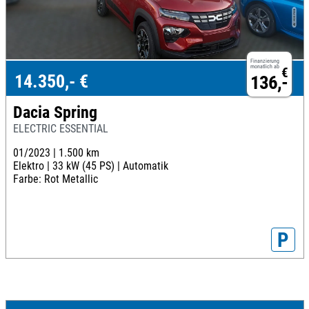
Finanzierung
monatlich ab
€
14.350,- €
136,-
Dacia Spring
ELECTRIC ESSENTIAL
01/2023 |
1.500 km
Elektro |
33 kW (45 PS) |
Automatik
Farbe: Rot Metallic
P