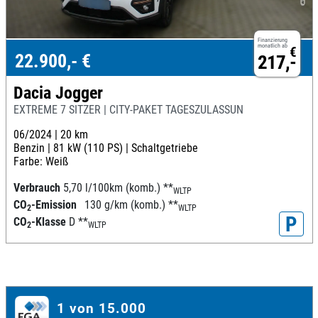
Finanzierung
monatlich ab
€
22.900,- €
217,-
Dacia Jogger
EXTREME 7 SITZER | CITY-PAKET TAGESZULASSUN
06/2024 |
20 km
Benzin |
81 kW (110 PS) |
Schaltgetriebe
Farbe: Weiß
Verbrauch
5,70 l/100km (komb.)
**
WLTP
CO
-Emission
130 g/km (komb.)
**
2
WLTP
P
CO
-Klasse
D
**
2
WLTP
1 von 15.000