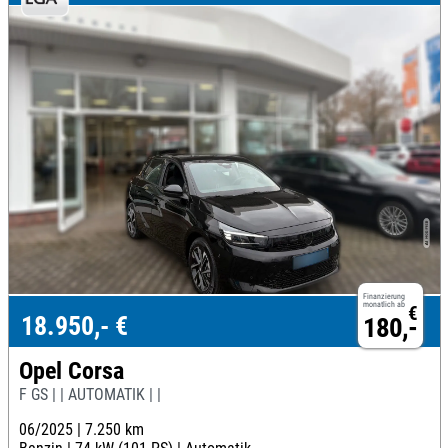
Finanzierung
monatlich ab
€
18.950,- €
180,-
Opel Corsa
F GS | | AUTOMATIK | |
06/2025 |
7.250 km