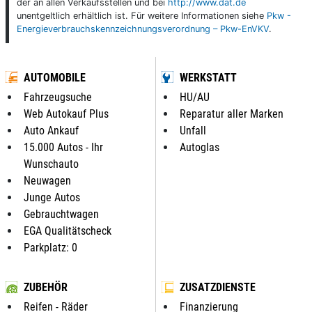
der an allen Verkaufsstellen und bei
http://www.dat.de
unentgeltlich erhältlich ist. Für weitere Informationen siehe
Pkw -
Energieverbrauchskennzeichnungsverordnung – Pkw-EnVKV
.
AUTOMOBILE
WERKSTATT
Fahrzeugsuche
HU/AU
Web Autokauf Plus
Reparatur aller Marken
Auto Ankauf
Unfall
15.000 Autos - Ihr
Autoglas
Wunschauto
Neuwagen
Junge Autos
Gebrauchtwagen
EGA Qualitätscheck
Parkplatz: 0
ZUBEHÖR
ZUSATZDIENSTE
Reifen - Räder
Finanzierung