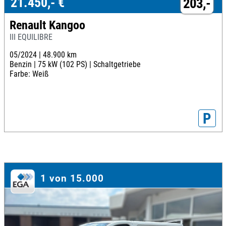
21.450,- €
203,-
Renault Kangoo
III EQUILIBRE
05/2024 |
48.900 km
Benzin |
75 kW (102 PS) |
Schaltgetriebe
Farbe: Weiß
P
1 von 15.000