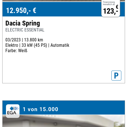
Finanzierung
monatlich ab
€
12.950,- €
123,-
Dacia Spring
ELECTRIC ESSENTIAL
03/2023 |
13.800 km
Elektro |
33 kW (45 PS) |
Automatik
Farbe: Weiß
P
1 von 15.000