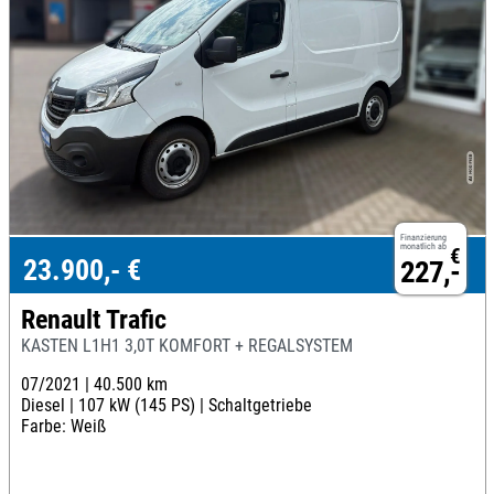
Finanzierung
monatlich ab
€
23.900,- €
227,-
Renault Trafic
KASTEN L1H1 3,0T KOMFORT + REGALSYSTEM
07/2021 |
40.500 km
Diesel |
107 kW (145 PS) |
Schaltgetriebe
Farbe: Weiß